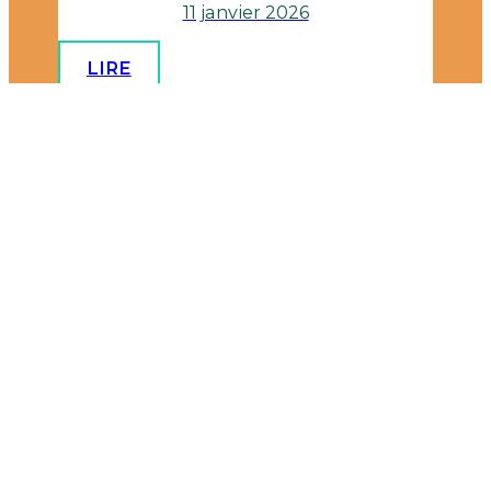
11 janvier 2026
LIRE
SKI DE FOND
Autrans
20 décembre 2025