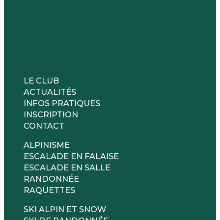
Association loi 1901 Agréée Jeunesse et Sports
Affiliée FFS - FFME
ASVEL Ski-Montagne
245 cours Émile Zola, 69100 Villeurbanne
Métro A (Flachet), Tram T6 (Gratte-Ciel), C23 (terminus
Flachet)
Permanence le jeudi de 19h30 à 20h30
LE CLUB
ACTUALITÉS
INFOS PRATIQUES
INSCRIPTION
CONTACT
ALPINISME
ESCALADE EN FALAISE
ESCALADE EN SALLE
RANDONNÉE
RAQUETTES
SKI ALPIN ET SNOW