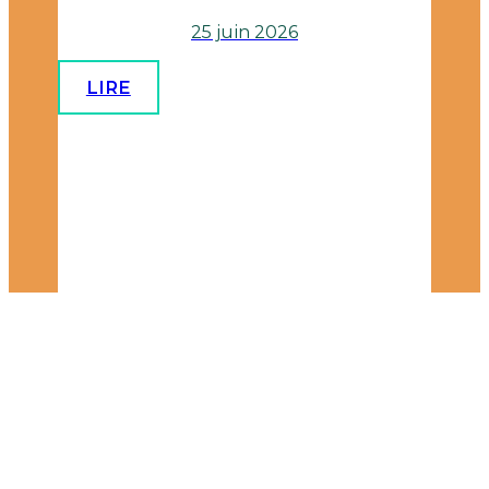
25 juin 2026
LIRE
EVENEMENT
Vercors - Moucherotte par face Est