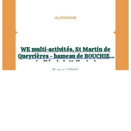
ALPINISME
WE multi-activités, St Martin de
Queyrières - hameau de BOUCHIER
(vallée de la Vallouise)
8 mai 2026
Stage de 3 jours
LIRE