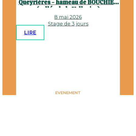
Queyrières - hameau de BOUCHIER
(vallée de la Vallouise)
8 mai 2026
Stage de 3 jours
LIRE
EVENEMENT
VOIR TOUTES LES SORTIES
Un club convivial pour partager des moments en